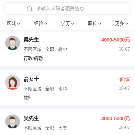
在校学生工作经验
本科
行政后勤
建筑装潢
确定
区域
经验
学历
职位
更多
三年以上工作经验
硕士
销售岗位
教师
梁先生
4000-5000元
四年以上工作经验
博士
文员
护士
08-07
不限区域
全职
高中
五年以上工作经验
财务会计
传单派发
行政/后勤
十年以上工作经验
超市零售
促销导购
俞女士
面议
网络IT
保健按摩
08-07
不限区域
全职
本科
教师
快递员
前台接待
收银员
技术员/工程师
吴先生
4000-5000元
08-07
水电/机修
部门经理
不限区域
全职
大专