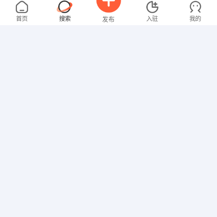
叶先生
5000-8000元
08-06
不限区域
全职
高中
首页
搜索
入驻
我的
发布
销售岗位
谢先生
5000-8000元
08-06
不限区域
全职
大专
招聘信息
求职简历
销售岗位
钟先生
4000-5000元
08-06
不限区域
全职
技工/普工
李先生
5000-8000元
08-06
不限区域
全职